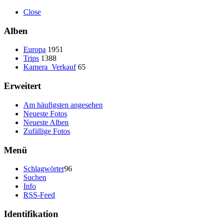
Close
Alben
Europa
1951
Trips
1388
Kamera_Verkauf
65
Erweitert
Am häufigsten angesehen
Neueste Fotos
Neueste Alben
Zufällige Fotos
Menü
Schlagwörter
96
Suchen
Info
RSS-Feed
Identifikation