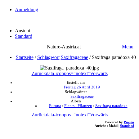
Anmeldung
Ansicht
Standard
Nature-Austria.at
Menu
Startseite
/
Schlagwort
Saxifragaceae
/
Saxifraga paradoxa 40
Zurück
data-iconpos="notext"
Vorwärts
Erstellt am
Freitag 26 April 2019
Schlagwörter
Saxifragaceae
Alben
Europa
/
Plants - Pflanzen
/
Saxifraga paradoxa
Zurück
data-iconpos="notext"
Vorwärts
Powered by
Piwigo
Ansicht :
Mobil
|
Standard