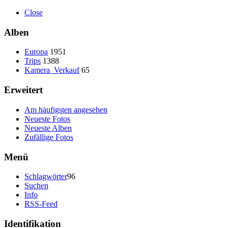
Close
Alben
Europa
1951
Trips
1388
Kamera_Verkauf
65
Erweitert
Am häufigsten angesehen
Neueste Fotos
Neueste Alben
Zufällige Fotos
Menü
Schlagwörter
96
Suchen
Info
RSS-Feed
Identifikation