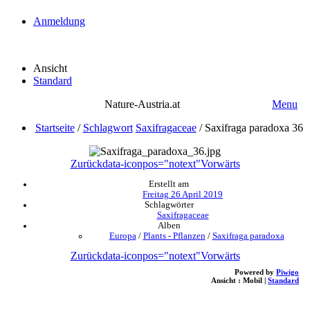
Anmeldung
Ansicht
Standard
Nature-Austria.at
Menu
Startseite
/
Schlagwort
Saxifragaceae
/
Saxifraga paradoxa 36
Zurück
data-iconpos="notext"
Vorwärts
Erstellt am
Freitag 26 April 2019
Schlagwörter
Saxifragaceae
Alben
Europa
/
Plants - Pflanzen
/
Saxifraga paradoxa
Zurück
data-iconpos="notext"
Vorwärts
Powered by
Piwigo
Ansicht :
Mobil
|
Standard