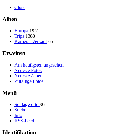
Close
Alben
Europa
1951
Trips
1388
Kamera_Verkauf
65
Erweitert
Am häufigsten angesehen
Neueste Fotos
Neueste Alben
Zufällige Fotos
Menü
Schlagwörter
96
Suchen
Info
RSS-Feed
Identifikation