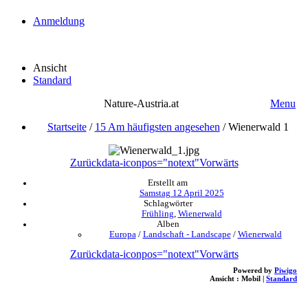
Anmeldung
Ansicht
Standard
Nature-Austria.at
Menu
Startseite
/
15 Am häufigsten angesehen
/
Wienerwald 1
Zurück
data-iconpos="notext"
Vorwärts
Erstellt am
Samstag 12 April 2025
Schlagwörter
Frühling
,
Wienerwald
Alben
Europa
/
Landschaft - Landscape
/
Wienerwald
Zurück
data-iconpos="notext"
Vorwärts
Powered by
Piwigo
Ansicht :
Mobil
|
Standard