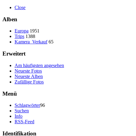
Close
Alben
Europa
1951
Trips
1388
Kamera_Verkauf
65
Erweitert
Am häufigsten angesehen
Neueste Fotos
Neueste Alben
Zufällige Fotos
Menü
Schlagwörter
96
Suchen
Info
RSS-Feed
Identifikation