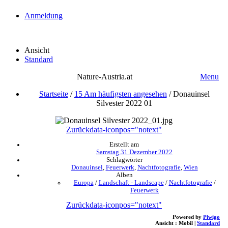
Anmeldung
Ansicht
Standard
Nature-Austria.at
Menu
Startseite
/
15 Am häufigsten angesehen
/
Donauinsel
Silvester 2022 01
Zurück
data-iconpos="notext"
Erstellt am
Samstag 31 Dezember 2022
Schlagwörter
Donauinsel
,
Feuerwerk
,
Nachtfotografie
,
Wien
Alben
Europa
/
Landschaft - Landscape
/
Nachtfotografie
/
Feuerwerk
Zurück
data-iconpos="notext"
Powered by
Piwigo
Ansicht :
Mobil
|
Standard