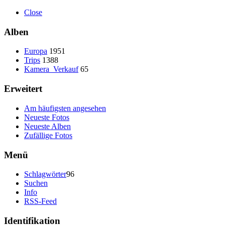
Close
Alben
Europa
1951
Trips
1388
Kamera_Verkauf
65
Erweitert
Am häufigsten angesehen
Neueste Fotos
Neueste Alben
Zufällige Fotos
Menü
Schlagwörter
96
Suchen
Info
RSS-Feed
Identifikation