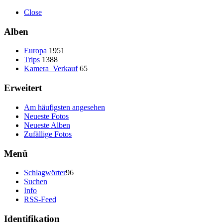
Close
Alben
Europa
1951
Trips
1388
Kamera_Verkauf
65
Erweitert
Am häufigsten angesehen
Neueste Fotos
Neueste Alben
Zufällige Fotos
Menü
Schlagwörter
96
Suchen
Info
RSS-Feed
Identifikation