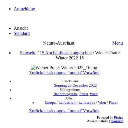
Anmeldung
Ansicht
Standard
Nature-Austria.at
Menu
Startseite
/
15 Am häufigsten angesehen
/
Wiener Prater
Winter 2022 16
Zurück
data-iconpos="notext"
Vorwärts
Erstellt am
Sonntag 25 Dezember 2022
Schlagwörter
Nachtfotografie
,
Prater
,
Wien
Alben
Europa
/
Landschaft - Landscape
/
Wien
/
Prater
Zurück
data-iconpos="notext"
Vorwärts
Powered by
Piwigo
Ansicht :
Mobil
|
Standard