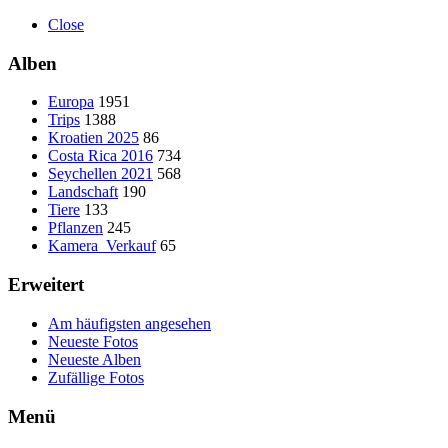
Close
Alben
Europa
1951
Trips
1388
Kroatien 2025
86
Costa Rica 2016
734
Seychellen 2021
568
Landschaft
190
Tiere
133
Pflanzen
245
Kamera_Verkauf
65
Erweitert
Am häufigsten angesehen
Neueste Fotos
Neueste Alben
Zufällige Fotos
Menü