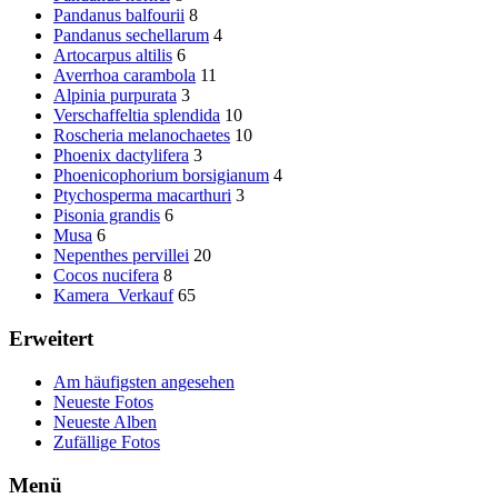
Pandanus balfourii
8
Pandanus sechellarum
4
Artocarpus altilis
6
Averrhoa carambola
11
Alpinia purpurata
3
Verschaffeltia splendida
10
Roscheria melanochaetes
10
Phoenix dactylifera
3
Phoenicophorium borsigianum
4
Ptychosperma macarthuri
3
Pisonia grandis
6
Musa
6
Nepenthes pervillei
20
Cocos nucifera
8
Kamera_Verkauf
65
Erweitert
Am häufigsten angesehen
Neueste Fotos
Neueste Alben
Zufällige Fotos
Menü