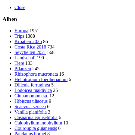
Close
Alben
Europa
1951
Trips
1388
Kroatien 2025
86
Costa Rica 2016
734
Seychellen 2021
568
Landschaft
190
Tiere
133
Pflanzen
245
Rhizophora mucronata
16
Heliotropium foertherianum
6
Dillenia ferruginea
5
Lodoicea maldivica
25
Cinnamomum sp.
12
Hibiscus tiliaceus
9
Scaevola sericea
6
Vanilla planifolia
3
Casuarina equisetifolia
6
Calophyllum inophyllum
10
Couroupita guianensis
6
Pandanus hornei
8