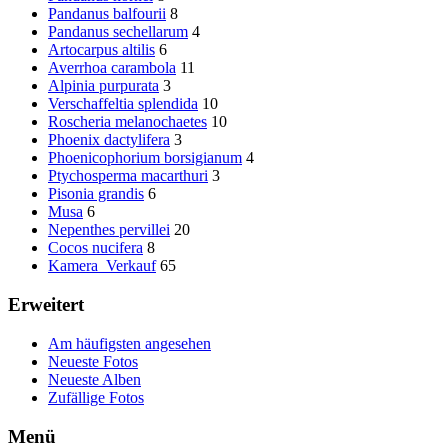
Pandanus balfourii
8
Pandanus sechellarum
4
Artocarpus altilis
6
Averrhoa carambola
11
Alpinia purpurata
3
Verschaffeltia splendida
10
Roscheria melanochaetes
10
Phoenix dactylifera
3
Phoenicophorium borsigianum
4
Ptychosperma macarthuri
3
Pisonia grandis
6
Musa
6
Nepenthes pervillei
20
Cocos nucifera
8
Kamera_Verkauf
65
Erweitert
Am häufigsten angesehen
Neueste Fotos
Neueste Alben
Zufällige Fotos
Menü