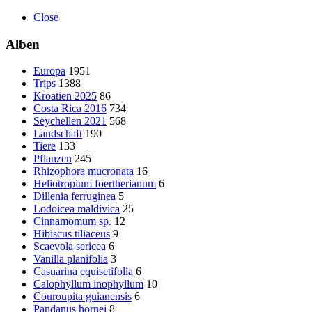
Close
Alben
Europa
1951
Trips
1388
Kroatien 2025
86
Costa Rica 2016
734
Seychellen 2021
568
Landschaft
190
Tiere
133
Pflanzen
245
Rhizophora mucronata
16
Heliotropium foertherianum
6
Dillenia ferruginea
5
Lodoicea maldivica
25
Cinnamomum sp.
12
Hibiscus tiliaceus
9
Scaevola sericea
6
Vanilla planifolia
3
Casuarina equisetifolia
6
Calophyllum inophyllum
10
Couroupita guianensis
6
Pandanus hornei
8