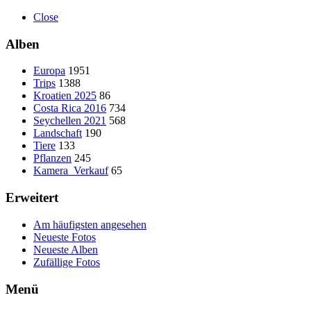
Close
Alben
Europa
1951
Trips
1388
Kroatien 2025
86
Costa Rica 2016
734
Seychellen 2021
568
Landschaft
190
Tiere
133
Pflanzen
245
Kamera_Verkauf
65
Erweitert
Am häufigsten angesehen
Neueste Fotos
Neueste Alben
Zufällige Fotos
Menü