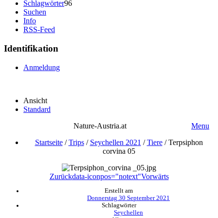
Schlagwörter
96
Suchen
Info
RSS-Feed
Identifikation
Anmeldung
Ansicht
Standard
Nature-Austria.at
Menu
Startseite
/
Trips
/
Seychellen 2021
/
Tiere
/
Terpsiphon
corvina 05
Zurück
data-iconpos="notext"
Vorwärts
Erstellt am
Donnerstag 30 September 2021
Schlagwörter
Seychellen