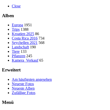
Close
Alben
Europa
1951
Trips
1388
Kroatien 2025
86
Costa Rica 2016
734
Seychellen 2021
568
Landschaft
190
Tiere
133
Pflanzen
245
Kamera_Verkauf
65
Erweitert
Am häufigsten angesehen
Neueste Fotos
Neueste Alben
Zufällige Fotos
Menü