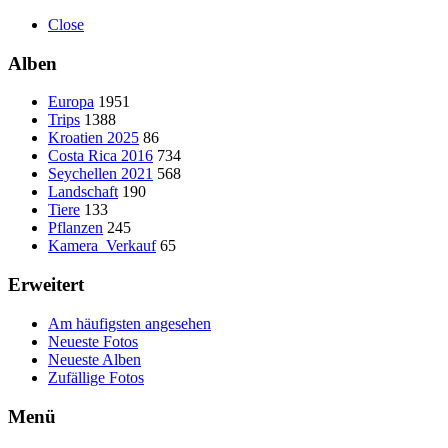
Close
Alben
Europa
1951
Trips
1388
Kroatien 2025
86
Costa Rica 2016
734
Seychellen 2021
568
Landschaft
190
Tiere
133
Pflanzen
245
Kamera_Verkauf
65
Erweitert
Am häufigsten angesehen
Neueste Fotos
Neueste Alben
Zufällige Fotos
Menü