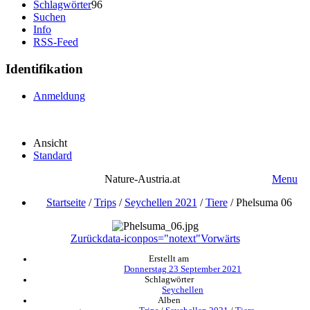
Schlagwörter
96
Suchen
Info
RSS-Feed
Identifikation
Anmeldung
Ansicht
Standard
Nature-Austria.at
Menu
Startseite
/
Trips
/
Seychellen 2021
/
Tiere
/
Phelsuma 06
Zurück
data-iconpos="notext"
Vorwärts
Erstellt am
Donnerstag 23 September 2021
Schlagwörter
Seychellen
Alben