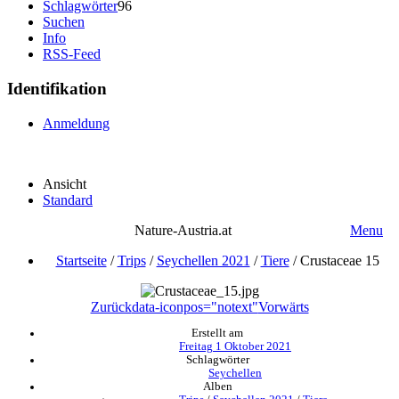
Schlagwörter
96
Suchen
Info
RSS-Feed
Identifikation
Anmeldung
Ansicht
Standard
Nature-Austria.at
Menu
Startseite
/
Trips
/
Seychellen 2021
/
Tiere
/
Crustaceae 15
Zurück
data-iconpos="notext"
Vorwärts
Erstellt am
Freitag 1 Oktober 2021
Schlagwörter
Seychellen
Alben