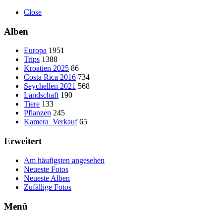
Close
Alben
Europa
1951
Trips
1388
Kroatien 2025
86
Costa Rica 2016
734
Seychellen 2021
568
Landschaft
190
Tiere
133
Pflanzen
245
Kamera_Verkauf
65
Erweitert
Am häufigsten angesehen
Neueste Fotos
Neueste Alben
Zufällige Fotos
Menü