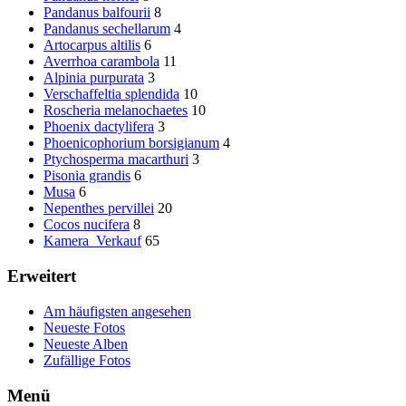
Pandanus balfourii
8
Pandanus sechellarum
4
Artocarpus altilis
6
Averrhoa carambola
11
Alpinia purpurata
3
Verschaffeltia splendida
10
Roscheria melanochaetes
10
Phoenix dactylifera
3
Phoenicophorium borsigianum
4
Ptychosperma macarthuri
3
Pisonia grandis
6
Musa
6
Nepenthes pervillei
20
Cocos nucifera
8
Kamera_Verkauf
65
Erweitert
Am häufigsten angesehen
Neueste Fotos
Neueste Alben
Zufällige Fotos
Menü