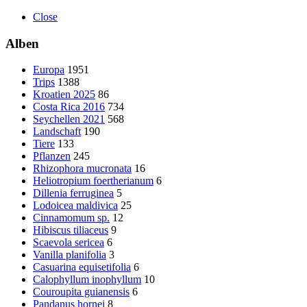
Close
Alben
Europa
1951
Trips
1388
Kroatien 2025
86
Costa Rica 2016
734
Seychellen 2021
568
Landschaft
190
Tiere
133
Pflanzen
245
Rhizophora mucronata
16
Heliotropium foertherianum
6
Dillenia ferruginea
5
Lodoicea maldivica
25
Cinnamomum sp.
12
Hibiscus tiliaceus
9
Scaevola sericea
6
Vanilla planifolia
3
Casuarina equisetifolia
6
Calophyllum inophyllum
10
Couroupita guianensis
6
Pandanus hornei
8