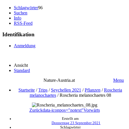
Schlagwörter
96
Suchen
Info
RSS-Feed
Identifikation
Anmeldung
Ansicht
Standard
Nature-Austria.at
Menu
Startseite
/
Trips
/
Seychellen 2021
/
Pflanzen
/
Roscheria
melanochaetes
/
Roscheria melanochaetes 08
Zurück
data-iconpos="notext"
Vorwärts
Erstellt am
Donnerstag 23 September 2021
Schlagwörter