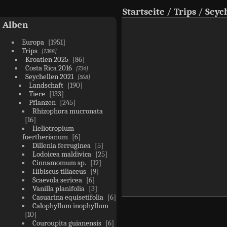
Startseite
/
Trips
/
Seyc
Alben
Europa
1951
Trips
1388
Kroatien 2025
86
Costa Rica 2016
734
Seychellen 2021
568
Landschaft
190
Tiere
133
Pflanzen
245
Rhizophora mucronata
16
Heliotropium
foertherianum
6
Dillenia ferruginea
5
Lodoicea maldivica
25
Cinnamomum sp.
12
Hibiscus tiliaceus
9
Scaevola sericea
6
Vanilla planifolia
3
Casuarina equisetifolia
6
Calophyllum inophyllum
10
Couroupita guianensis
6