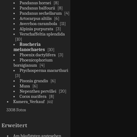
Pandanus hornei
8
Pandanus balfourii
8
Pandanus sechellarum
4
Artocarpus altilis
6
Averrhoa carambola
11
Alpinia purpurata
3
Verschaffeltia splendida
10
Roscheria
melanochaetes
10
Phoenix dactylifera
3
Phoenicophorium
borsigianum
4
Ptychosperma macarthuri
3
Pisonia grandis
6
Musa
6
Nepenthes pervillei
20
Cocos nucifera
8
Kamera_Verkauf
65
3308 Fotos
Erweitert
Am häufigsten angesehen