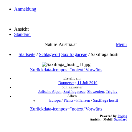
Anmeldung
Ansicht
Standard
Nature-Austria.at
Menu
Startseite
/
Schlagwort
Saxifragaceae
/
Saxifraga hostii 11
Zurück
data-iconpos="notext"
Vorwärts
Erstellt am
Donnerstag 11 Juli 2019
Schlagwörter
Julische Alpen
,
Saxifragaceae
,
Slowenien
,
Triglav
Alben
Europa
/
Plants - Pflanzen
/
Saxifraga hostii
Zurück
data-iconpos="notext"
Vorwärts
Powered by
Piwigo
Ansicht :
Mobil
|
Standard