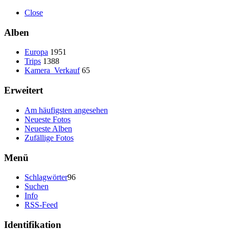
Close
Alben
Europa
1951
Trips
1388
Kamera_Verkauf
65
Erweitert
Am häufigsten angesehen
Neueste Fotos
Neueste Alben
Zufällige Fotos
Menü
Schlagwörter
96
Suchen
Info
RSS-Feed
Identifikation