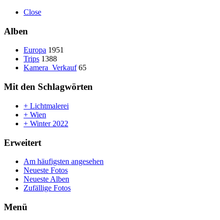
Close
Alben
Europa
1951
Trips
1388
Kamera_Verkauf
65
Mit den Schlagwörten
+ Lichtmalerei
+ Wien
+ Winter 2022
Erweitert
Am häufigsten angesehen
Neueste Fotos
Neueste Alben
Zufällige Fotos
Menü