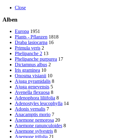
Close
Alben
Europa
1951
Plants - Pflanzen
1818
Draba lasiocarpa
16
Primula veris
2
Phelipanche 2
13
Phelipanche purpurea
17
Dictamnus albus
2
Iris graminea
10
Onosma visianii
10
Ajuga pyramidalis
8
Ajuga genevensis
5
Avenella flexuosa
8
Adenophora liliifolia
8
Adenostyles leucophylla
14
Adonis vernalis
7
Anacamptis morio
7
Anemone nemorosa
20
Anemone ranunculoides
8
Anemone sylvestris
8
Anemone trifolia
21