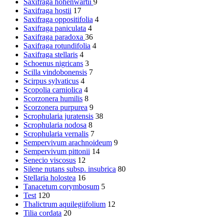
Saxifraga hohenwartii
9
Saxifraga hostii
17
Saxifraga oppositifolia
4
Saxifraga paniculata
4
Saxifraga paradoxa
36
Saxifraga rotundifolia
4
Saxifraga stellaris
4
Schoenus nigricans
3
Scilla vindobonensis
7
Scirpus sylvaticus
4
Scopolia carniolica
4
Scorzonera humilis
8
Scorzonera purpurea
9
Scrophularia juratensis
38
Scrophularia nodosa
8
Scrophularia vernalis
7
Sempervivum arachnoideum
9
Sempervivum pittonii
14
Senecio viscosus
12
Silene nutans subsp. insubrica
80
Stellaria holostea
16
Tanacetum corymbosum
5
Test
120
Thalictrum aquilegiifolium
12
Tilia cordata
20