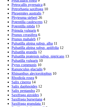
Pedicularis rosea
9
Petrocallis pyrenaica
8
Petrorhagia saxifraga
10
Phragmites australis
7
Phyteuma sieberi
26
Potentilla caulescens
12
Potentilla nitida
13
Primula vulgaris
6
Prunus cerasifera
6
Prunus mahaleb
17
Pulsatilla alpina subsp. alba
11
Pulsatilla alpina subsp. apiifolia
12
Pulsatilla grandis
12
Pulsatilla pratensis subsp. nigricans
13
Pulsatilla vulgaris
10
Pyrus communis
10
Ranunculus glacialis
9
Rhinanthus alectorolophus
10
Rhodiola rosea
9
Salix cinerea
14
Salix daphnoides
12
Salix pentandra
23
Saxifraga aizoides
3
Saxifraga burseriana
4
Saxifraga granulata
11