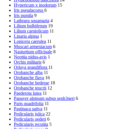
Hypericum x inodorum
15
Iris pseudacorus
6
Iris pumila
9
Lathraea squamaria
4
Lilium bulbiferum
19
Lilium carniolicum
11
Linaria alpina
1
Lonicera caerulea
11
Muscari armeniacum
6
Nasturtium officinale
8
Neottia nidus-avis
1
Orchis militaris
6
Orlaya grandiflora
11
Orobanche alba
11
Orobanche flava
16
Orobanche hederae
18
Orobanche teucrii
12
Paederota lutea
11
Papaver alpinum subsp senh3neri
6
Paris quadrifolia
11
Pastinaca sativa
11
Pedicularis julica
22
Pedicularis oederi
6
Pedicularis recutita
5