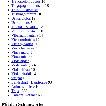
Tragopogon dubius
10
Tragopogon orientalis
18
Trifolium arvense
8
Tussilago farfara
18
Urtica dioica
19
Urtica urens
7
Valeriana saxatilis
12
Veronica montana
10
Viburnum lantana
14
Vicia oroboides
12
Vicia sylvatica
11
Vinca herbacea
7
Vinca major
5
Vinca minor
4
Viola alpina
6
Viola ambigua
6
Viola biflora
10
Viola mirabilis
4
test pat
10
Landschaft - Landscape
93
Animals - Tiere
16
Trips
1388
Kamera_Verkauf
65
Mit den Schlagwörten