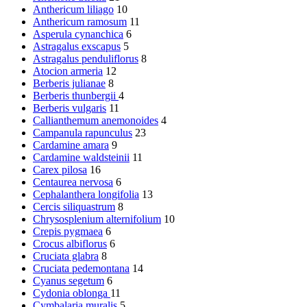
Anthericum liliago
10
Anthericum ramosum
11
Asperula cynanchica
6
Astragalus exscapus
5
Astragalus penduliflorus
8
Atocion armeria
12
Berberis julianae
8
Berberis thunbergii
4
Berberis vulgaris
11
Callianthemum anemonoides
4
Campanula rapunculus
23
Cardamine amara
9
Cardamine waldsteinii
11
Carex pilosa
16
Centaurea nervosa
6
Cephalanthera longifolia
13
Cercis siliquastrum
8
Chrysosplenium alternifolium
10
Crepis pygmaea
6
Crocus albiflorus
6
Cruciata glabra
8
Cruciata pedemontana
14
Cyanus segetum
6
Cydonia oblonga
11
Cymbalaria muralis
5