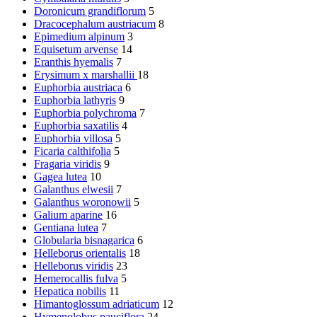
Doronicum grandiflorum
5
Dracocephalum austriacum
8
Epimedium alpinum
3
Equisetum arvense
14
Eranthis hyemalis
7
Erysimum x marshallii
18
Euphorbia austriaca
6
Euphorbia lathyris
9
Euphorbia polychroma
7
Euphorbia saxatilis
4
Euphorbia villosa
5
Ficaria calthifolia
5
Fragaria viridis
9
Gagea lutea
10
Galanthus elwesii
7
Galanthus woronowii
5
Galium aparine
16
Gentiana lutea
7
Globularia bisnagarica
6
Helleborus orientalis
18
Helleborus viridis
23
Hemerocallis fulva
5
Hepatica nobilis
11
Himantoglossum adriaticum
12
Hymenolobus pauciflora
24