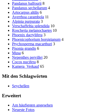
Pandanus balfourii
8
Pandanus sechellarum
4
Artocarpus altilis
6
Averrhoa carambola
11
Alpinia purpurata
3
Verschaffeltia splendida
10
Roscheria melanochaetes
10
Phoenix dactylifera
3
Phoenicophorium borsigianum
4
Ptychosperma macarthuri
3
Pisonia grandis
6
Musa
6
Nepenthes pervillei
20
Cocos nucifera
8
Kamera_Verkauf
65
Mit den Schlagwörten
Seychellen
Erweitert
Am häufigsten angesehen
Neueste Fotos