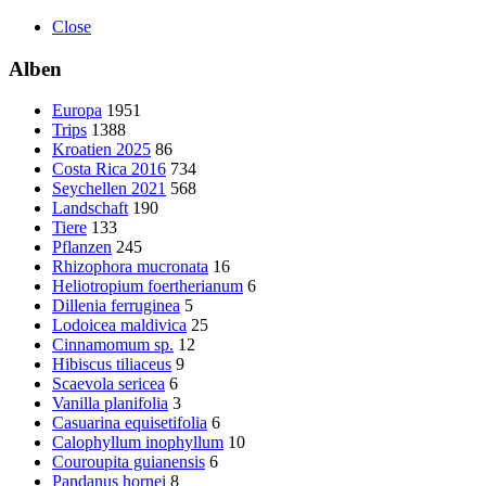
Close
Alben
Europa
1951
Trips
1388
Kroatien 2025
86
Costa Rica 2016
734
Seychellen 2021
568
Landschaft
190
Tiere
133
Pflanzen
245
Rhizophora mucronata
16
Heliotropium foertherianum
6
Dillenia ferruginea
5
Lodoicea maldivica
25
Cinnamomum sp.
12
Hibiscus tiliaceus
9
Scaevola sericea
6
Vanilla planifolia
3
Casuarina equisetifolia
6
Calophyllum inophyllum
10
Couroupita guianensis
6
Pandanus hornei
8