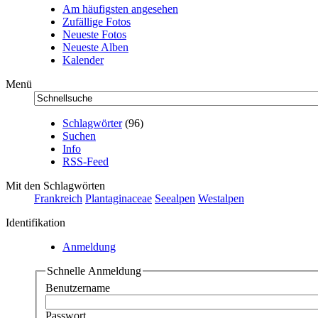
Am häufigsten angesehen
Zufällige Fotos
Neueste Fotos
Neueste Alben
Kalender
Menü
Schlagwörter
(96)
Suchen
Info
RSS-Feed
Mit den Schlagwörten
Frankreich
Plantaginaceae
Seealpen
Westalpen
Identifikation
Anmeldung
Schnelle Anmeldung
Benutzername
Passwort