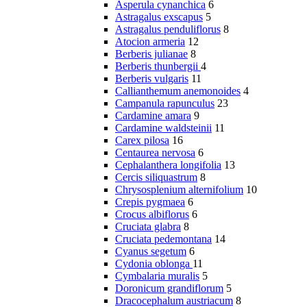
Asperula cynanchica
6
Astragalus exscapus
5
Astragalus penduliflorus
8
Atocion armeria
12
Berberis julianae
8
Berberis thunbergii
4
Berberis vulgaris
11
Callianthemum anemonoides
4
Campanula rapunculus
23
Cardamine amara
9
Cardamine waldsteinii
11
Carex pilosa
16
Centaurea nervosa
6
Cephalanthera longifolia
13
Cercis siliquastrum
8
Chrysosplenium alternifolium
10
Crepis pygmaea
6
Crocus albiflorus
6
Cruciata glabra
8
Cruciata pedemontana
14
Cyanus segetum
6
Cydonia oblonga
11
Cymbalaria muralis
5
Doronicum grandiflorum
5
Dracocephalum austriacum
8