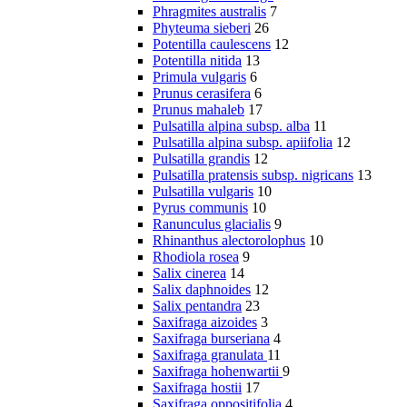
Phragmites australis
7
Phyteuma sieberi
26
Potentilla caulescens
12
Potentilla nitida
13
Primula vulgaris
6
Prunus cerasifera
6
Prunus mahaleb
17
Pulsatilla alpina subsp. alba
11
Pulsatilla alpina subsp. apiifolia
12
Pulsatilla grandis
12
Pulsatilla pratensis subsp. nigricans
13
Pulsatilla vulgaris
10
Pyrus communis
10
Ranunculus glacialis
9
Rhinanthus alectorolophus
10
Rhodiola rosea
9
Salix cinerea
14
Salix daphnoides
12
Salix pentandra
23
Saxifraga aizoides
3
Saxifraga burseriana
4
Saxifraga granulata
11
Saxifraga hohenwartii
9
Saxifraga hostii
17
Saxifraga oppositifolia
4