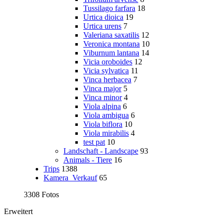
Tussilago farfara
18
Urtica dioica
19
Urtica urens
7
Valeriana saxatilis
12
Veronica montana
10
Viburnum lantana
14
Vicia oroboides
12
Vicia sylvatica
11
Vinca herbacea
7
Vinca major
5
Vinca minor
4
Viola alpina
6
Viola ambigua
6
Viola biflora
10
Viola mirabilis
4
test pat
10
Landschaft - Landscape
93
Animals - Tiere
16
Trips
1388
Kamera_Verkauf
65
3308 Fotos
Erweitert