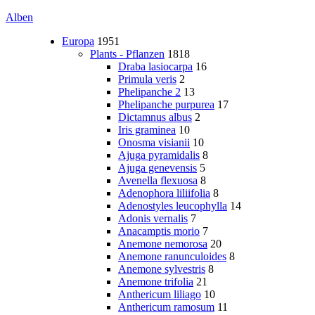
Alben
Europa
1951
Plants - Pflanzen
1818
Draba lasiocarpa
16
Primula veris
2
Phelipanche 2
13
Phelipanche purpurea
17
Dictamnus albus
2
Iris graminea
10
Onosma visianii
10
Ajuga pyramidalis
8
Ajuga genevensis
5
Avenella flexuosa
8
Adenophora liliifolia
8
Adenostyles leucophylla
14
Adonis vernalis
7
Anacamptis morio
7
Anemone nemorosa
20
Anemone ranunculoides
8
Anemone sylvestris
8
Anemone trifolia
21
Anthericum liliago
10
Anthericum ramosum
11