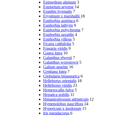
Epimedium alpinum
3
Equisetum arvense
14
Eranthis hyemalis
7
Erysimum x marshallii
18
Euphorbia austriaca
6
Euphorbia lathyris
9
Euphorbia polychroma
7
Euphorbia saxatilis
4
Euphorbia villosa
5
Ficaria calthifolia
5
Fragaria viridis
9
Gagea lutea
10
Galanthus elwesii
7
Galanthus woronowii
5
Galium aparine
16
Gentiana lutea
7
Globularia bisnagarica
6
Helleborus orientalis
18
Helleborus viridis
23
Hemerocallis fulva
5
Hepatica nobilis
11
Himantoglossum adriaticum
12
Hymenolobus pauciflora
24
Hypericum x inodorum
15
Iris pseudacorus
6