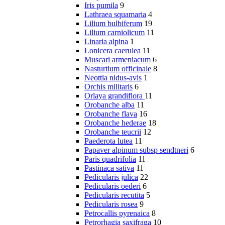
Iris pumila
9
Lathraea squamaria
4
Lilium bulbiferum
19
Lilium carniolicum
11
Linaria alpina
1
Lonicera caerulea
11
Muscari armeniacum
6
Nasturtium officinale
8
Neottia nidus-avis
1
Orchis militaris
6
Orlaya grandiflora
11
Orobanche alba
11
Orobanche flava
16
Orobanche hederae
18
Orobanche teucrii
12
Paederota lutea
11
Papaver alpinum subsp sendtneri
6
Paris quadrifolia
11
Pastinaca sativa
11
Pedicularis julica
22
Pedicularis oederi
6
Pedicularis recutita
5
Pedicularis rosea
9
Petrocallis pyrenaica
8
Petrorhagia saxifraga
10