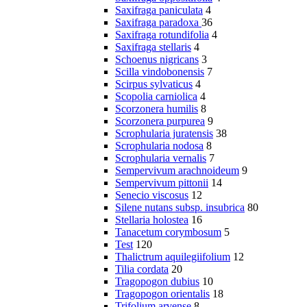
Saxifraga paniculata
4
Saxifraga paradoxa
36
Saxifraga rotundifolia
4
Saxifraga stellaris
4
Schoenus nigricans
3
Scilla vindobonensis
7
Scirpus sylvaticus
4
Scopolia carniolica
4
Scorzonera humilis
8
Scorzonera purpurea
9
Scrophularia juratensis
38
Scrophularia nodosa
8
Scrophularia vernalis
7
Sempervivum arachnoideum
9
Sempervivum pittonii
14
Senecio viscosus
12
Silene nutans subsp. insubrica
80
Stellaria holostea
16
Tanacetum corymbosum
5
Test
120
Thalictrum aquilegiifolium
12
Tilia cordata
20
Tragopogon dubius
10
Tragopogon orientalis
18
Trifolium arvense
8