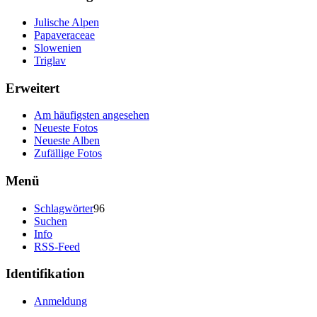
Julische Alpen
Papaveraceae
Slowenien
Triglav
Erweitert
Am häufigsten angesehen
Neueste Fotos
Neueste Alben
Zufällige Fotos
Menü
Schlagwörter
96
Suchen
Info
RSS-Feed
Identifikation
Anmeldung