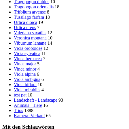
Tragopogon dubius
10
Tragopogon orientalis
18
Trifolium arvense
8
Tussilago farfara
18
Urtica dioica
19
Urtica urens
7
Valeriana saxatilis
12
Veronica montana
10
Viburnum lantana
14
Vicia oroboides
12
Vicia sylvatica
11
Vinca herbacea
7
Vinca major
5
Vinca minor
4
Viola alpina
6
Viola ambigua
6
Viola biflora
10
Viola mirabilis
4
test pat
10
Landschaft - Landscape
93
Animals - Tiere
16
Trips
1388
Kamera_Verkauf
65
Mit den Schlagwörten