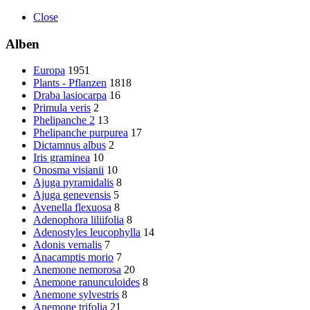
Close
Alben
Europa
1951
Plants - Pflanzen
1818
Draba lasiocarpa
16
Primula veris
2
Phelipanche 2
13
Phelipanche purpurea
17
Dictamnus albus
2
Iris graminea
10
Onosma visianii
10
Ajuga pyramidalis
8
Ajuga genevensis
5
Avenella flexuosa
8
Adenophora liliifolia
8
Adenostyles leucophylla
14
Adonis vernalis
7
Anacamptis morio
7
Anemone nemorosa
20
Anemone ranunculoides
8
Anemone sylvestris
8
Anemone trifolia
21