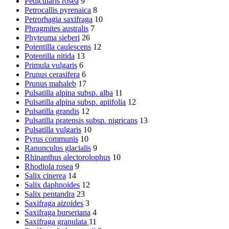
Pedicularis rosea
9
Petrocallis pyrenaica
8
Petrorhagia saxifraga
10
Phragmites australis
7
Phyteuma sieberi
26
Potentilla caulescens
12
Potentilla nitida
13
Primula vulgaris
6
Prunus cerasifera
6
Prunus mahaleb
17
Pulsatilla alpina subsp. alba
11
Pulsatilla alpina subsp. apiifolia
12
Pulsatilla grandis
12
Pulsatilla pratensis subsp. nigricans
13
Pulsatilla vulgaris
10
Pyrus communis
10
Ranunculus glacialis
9
Rhinanthus alectorolophus
10
Rhodiola rosea
9
Salix cinerea
14
Salix daphnoides
12
Salix pentandra
23
Saxifraga aizoides
3
Saxifraga burseriana
4
Saxifraga granulata
11