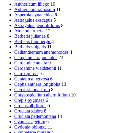
Anthericum liliago
10
Anthericum ramosum
11
Asperula cynanchica
6
Astragalus exscapus
5
Astragalus penduliflorus
8
Atocion armeria
12
Berberis julianae
8
Berberis thunbergii
4
Berberis vulgaris
11
Callianthemum anemonoides
4
Campanula rapunculus
23
Cardamine amara
9
Cardamine waldsteinii
11
Carex pilosa
16
Centaurea nervosa
6
Cephalanthera longifolia
13
Cercis siliquastrum
8
Chrysosplenium alternifolium
10
Crepis pygmaea
6
Crocus albiflorus
6
Cruciata glabra
8
Cruciata pedemontana
14
Cyanus segetum
6
Cydonia oblonga
11
Cymbalaria muralis
5