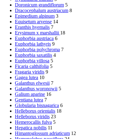
Doronicum grandiflorum
5
Dracocephalum austriacum
8
Epimedium alpinum
3
Equisetum arvense
14
Eranthis hyemalis
7
Erysimum x marshallii
18
Euphorbia austriaca
6
Euphorbia lathyris
9
Euphorbia polychroma
7
Euphorbia saxatilis
4
Euphorbia villosa
5
Ficaria calthifolia
5
Fragaria viridis
9
Gagea lutea
10
Galanthus elwesii
7
Galanthus woronowii
5
Galium aparine
16
Gentiana lutea
7
Globularia bisnagarica
6
Helleborus orientalis
18
Helleborus viridis
23
Hemerocallis fulva
5
Hepatica nobilis
11
Himantoglossum adriaticum
12
Hymenolobus pauciflora
24