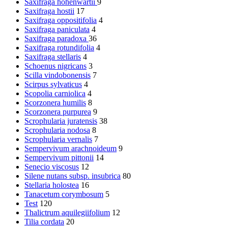
Saxifraga hohenwartii
9
Saxifraga hostii
17
Saxifraga oppositifolia
4
Saxifraga paniculata
4
Saxifraga paradoxa
36
Saxifraga rotundifolia
4
Saxifraga stellaris
4
Schoenus nigricans
3
Scilla vindobonensis
7
Scirpus sylvaticus
4
Scopolia carniolica
4
Scorzonera humilis
8
Scorzonera purpurea
9
Scrophularia juratensis
38
Scrophularia nodosa
8
Scrophularia vernalis
7
Sempervivum arachnoideum
9
Sempervivum pittonii
14
Senecio viscosus
12
Silene nutans subsp. insubrica
80
Stellaria holostea
16
Tanacetum corymbosum
5
Test
120
Thalictrum aquilegiifolium
12
Tilia cordata
20