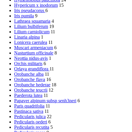
Hypericum x inodorum
15
Iris pseudacorus
6
Iris pumila
9
Lathraea squamaria
4
Lilium bulbiferum
19
Lilium carniolicum
11
Linaria alpina
1
Lonicera caerulea
11
Muscari armeniacum
6
Nasturtium officinale
8
Neottia nidus-avis
1
Orchis militaris
6
Orlaya grandiflora
11
Orobanche alba
11
Orobanche flava
16
Orobanche hederae
18
Orobanche teucrii
12
Paederota lutea
11
Papaver alpinum subsp senh3neri
6
Paris quadrifolia
11
Pastinaca sativa
11
Pedicularis julica
22
Pedicularis oederi
6
Pedicularis recutita
5